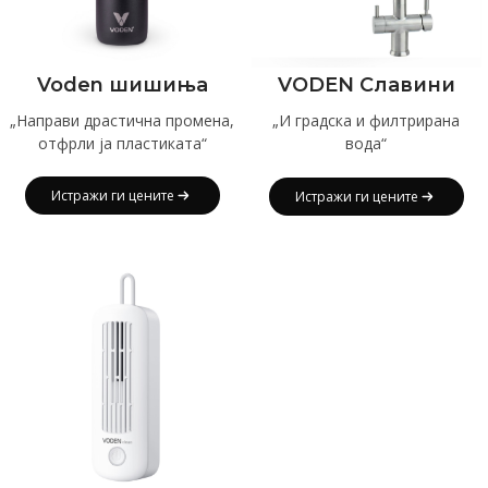
Voden шишиња
VODEN Славини
„Направи драстична промена,
„И градска и филтрирана
отфрли ја пластиката“
вода“
Истражи ги цените
Истражи ги цените