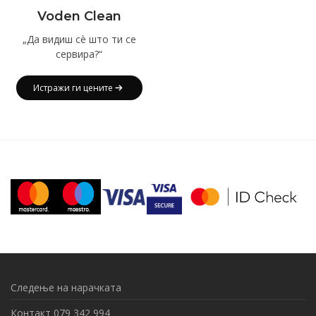
Voden Clean
„Да видиш сè што ти се
сервира?“
Истражи ги цените
Следење на нарачката
Контакт 079 342 994