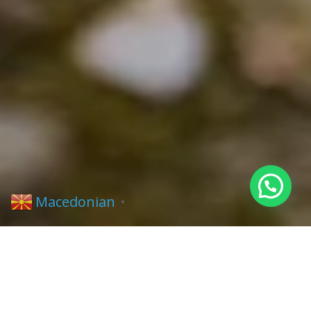
Macedonian
▼
Над
30000
клиенти и повеќе од