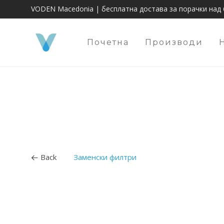
VODEN Macedonia | бесплатна достава за порачки над 
Почетна
Производи
Back
Заменски филтри