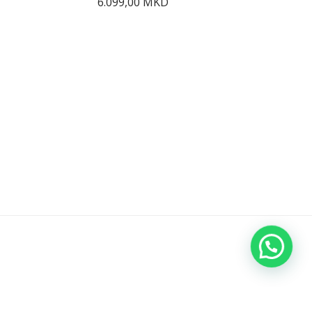
6.099,00
MKD