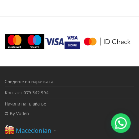
multiple
variants.
The
options
may
be
chosen
on
the
Следење на нарачката
product
Контакт 079 342 994
page
Начини на плаќање
© By
Voden
Macedonian
▼