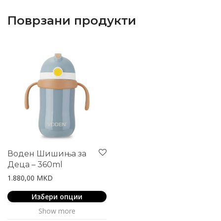
Поврзани продукти
Воден Шишиња за
Деца – 360ml
1.880,00
MKD
This
Избери опции
product
Show more
has