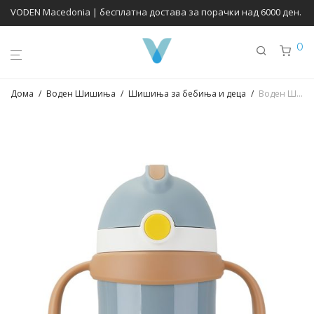
VODEN Macedonia | бесплатна достава за порачки над 6000 ден.
0
Дома
/
Воден Шишиња
/
Шишиња за бебиња и деца
/
Воден Шишиња за Бебиња – 260ml