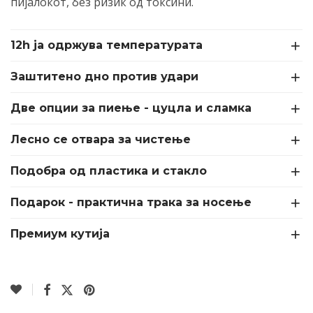
пијалокот, без ризик од токсини.
12h ја одржува температурата
Заштитено дно против удари
Две опции за пиење - цуцла и сламка
Лесно се отвара за чистење
Подобра од пластика и стакло
Подарок - практична трака за носење
Премиум кутија