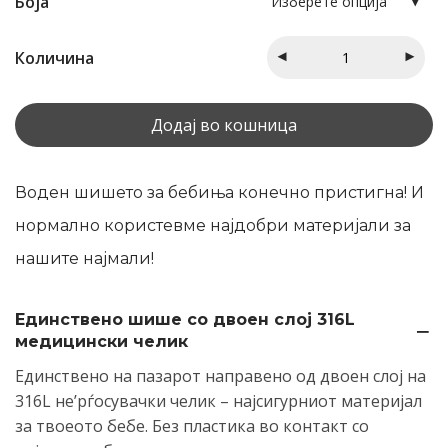
Боја
Изберете опција
Количина
Додај во кошница
Воден шишето за бебиња конечно пристигна! И
нормално користевме најдобри материјали за
нашите најмали!
Единствено шише со двоен слој 316L
медицински челик
Единствено на пазарот направено од двоен слој на
316L не’рѓосувачки челик – најсигурниот материјал
за твоеото бебе. Без пластика во контакт со