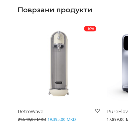
Поврзани продукти
-
10
%
RetroWave
PureFlo
Original price was: 21.549,00 MKD.
Current price is: 19.395,00 
21.549,00
MKD
19.395,00
MKD
17.899,00