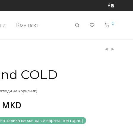
0
ти
Контакт
and COLD
гледи на корисник)
0
MKD
на залиха (може да се нарача повторно)