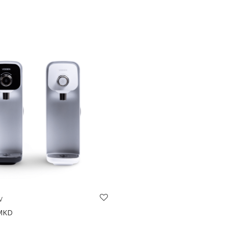
w
MKD.
MKD