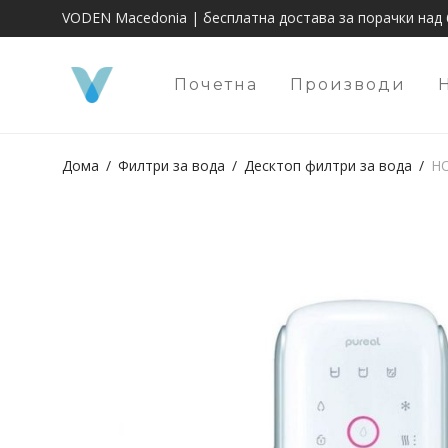
VODEN Macedonia | бесплатна достава за порачки над 
Почетна
Производи
Дома
/
Филтри за вода
/
Десктоп филтри за вода
/
HO