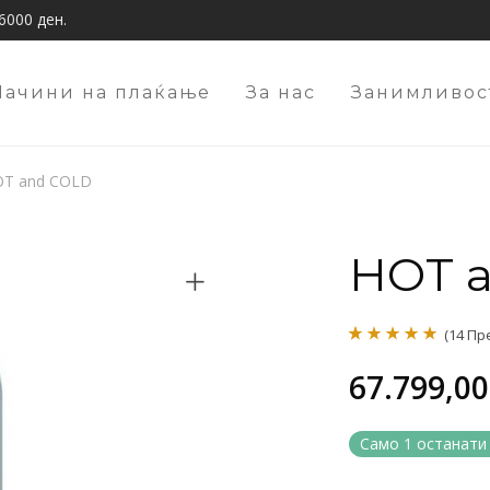
6000 ден.
Начини на плаќање
За нас
Занимливос
T and COLD
HOT 
(
14
Пре
Оценето
14
5.00
67.799,0
од 5 врз
основа на
Само 1 останати 
оценки на
клиент