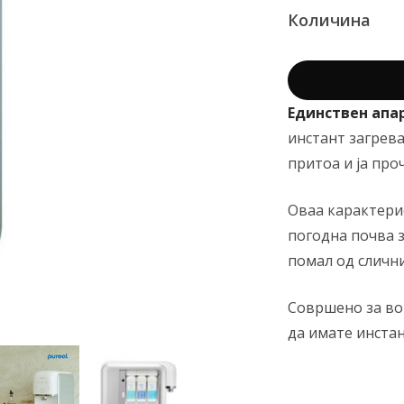
Количина
Единствен апа
инстант загрева
притоа и ја про
Оваа карактери
погодна почва 
помал од сличн
Совршено за во 
да имате инста