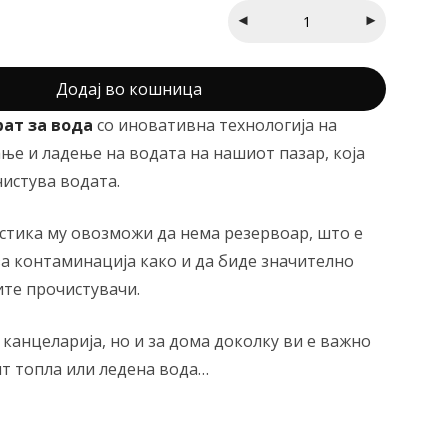
Додај во кошница
рат за вода
со иновативна технологија на
ње и ладење на водата на нашиот пазар, која
чистува водата.
стика му овозможи да нема резервоар, што е
за контаминација како и да биде значително
ите прочистувачи.
канцеларија, но и за дома доколку ви е важно
нт топла или ледена вода…