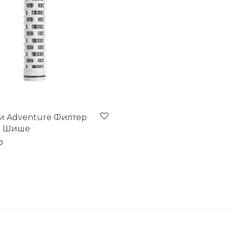
и Adventure Филтер
н Шише
through 3.050,00 MKD
D