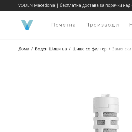
VODEN Macedonia | бесплатна достава за порачки над 
Почетна
Производи
Дома
/
Воден Шишиња
/
Шише со филтер
/
Заменски