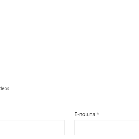
ideos
Е-пошта
*