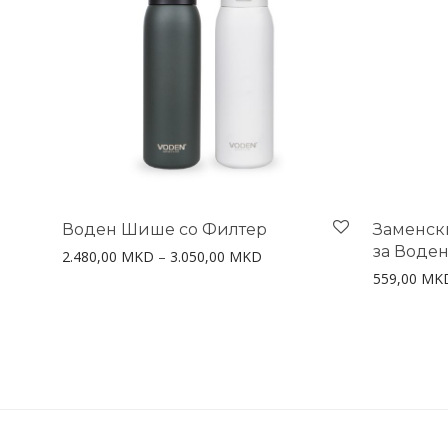
Воден Шише со Филтер
Заменск
за Воде
Price range: 2.480,00 MKD 
2.480,00
MKD
–
3.050,00
MKD
559,00
MK