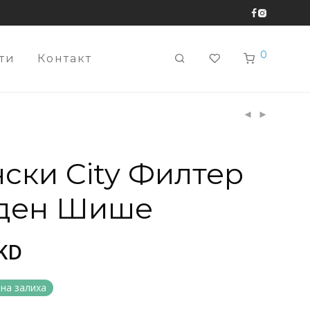
0
ти
Контакт
ски City Филтер
оден Шише
KD
 на залиха