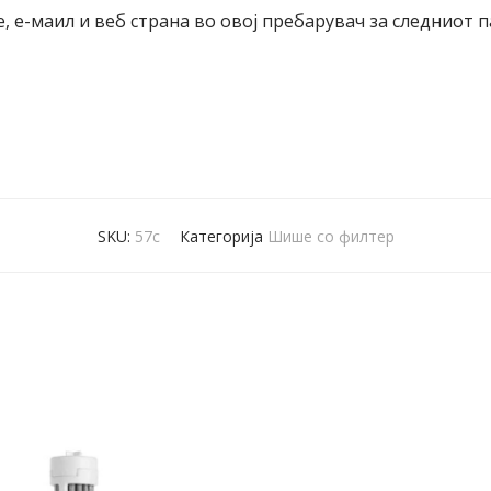
е, е-маил и веб страна во овој пребарувач за следниот 
SKU:
57c
Категорија
Шише со филтер