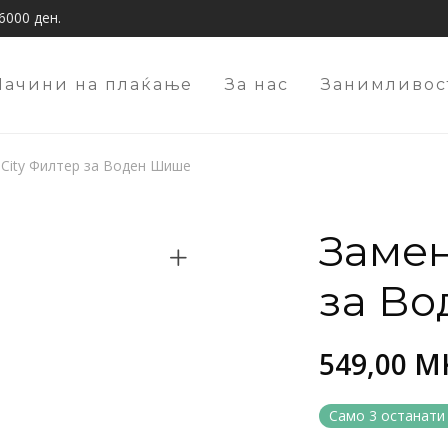
6000 ден.
Начини на плаќање
За нас
Занимливос
 City Филтер за Воден Шише
Замен
за В
549,00
M
Само 3 останати