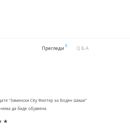
0
Прегледи
Q & A
дате “Заменски City Филтер за Воден Шише”
нема да биде објавена.