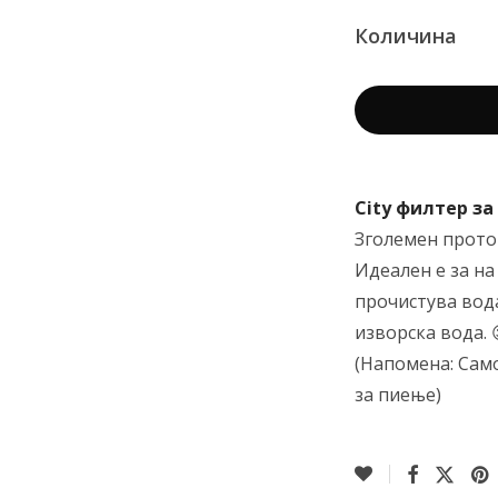
Количина
City филтер за
Зголемен проток
Идеален е за на
прочистува вод
изворска вода. 
(Напомена: Само
за пиење)