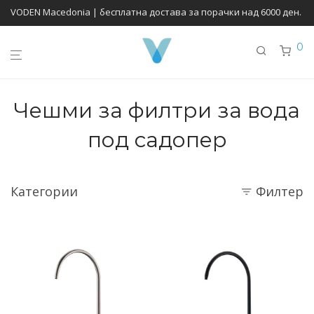
VODEN Macedonia | бесплатна достава за порачки над 6000 ден.
0
Чешми за филтри за вода
под садопер
Категории
Филтер