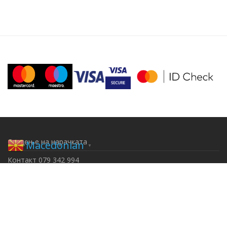
Следење на нарачката
Macedonian
▼
Контакт 079 342 994
Начини на плаќање
© By
Voden