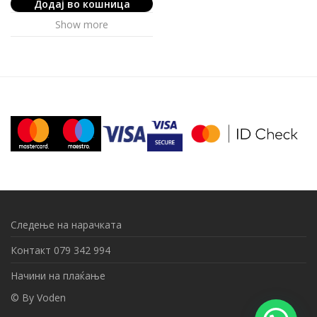
Додај во кошница
Show more
Следење на нарачката
Контакт 079 342 994
Начини на плаќање
© By
Voden