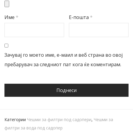
Име
*
Е-пошта
*
Зачувај го моето име, е-маил и веб страна во овој
пребарувач за следниот пат кога ќе коментирам.
Категории
Чешми за филтри под садопери
,
Чешми за
филтри за вода под садопер