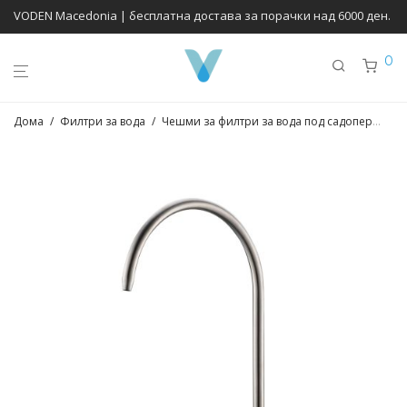
VODEN Macedonia | бесплатна достава за порачки над 6000 ден.
0
Дома
/
Филтри за вода
/
Чешми за филтри за вода под садопер
/
Че