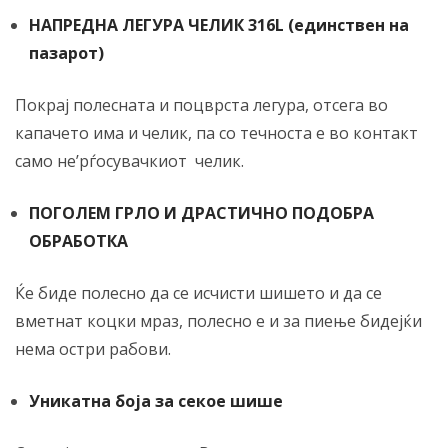
НАПРЕДНА ЛЕГУРА ЧЕЛИК 316L (единствен на
пазарот)
Покрај полесната и поцврста легура, отсега во
капачето има и челик, па со течноста е во контакт
само не’рѓосувачкиот челик.
ПОГОЛЕМ ГРЛО И ДРАСТИЧНО ПОДОБРА
ОБРАБОТКА
Ќе биде полесно да се исчисти шишето и да се
вметнат коцки мраз, полесно е и за пиење бидејќи
нема остри рабови.
Уникатна боја за секое шише