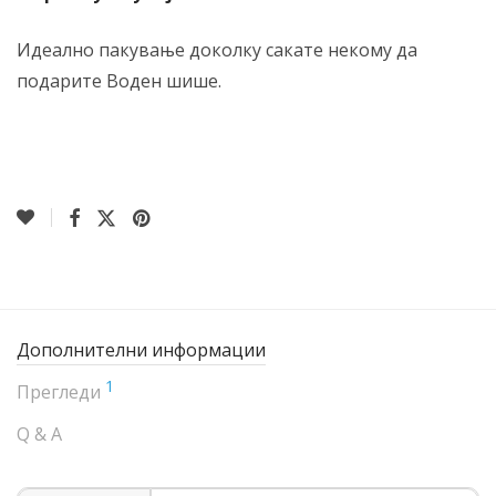
Идеално пакување доколку сакате некому да
подарите Воден шише.
Дополнителни информации
1
Прегледи
Q & A