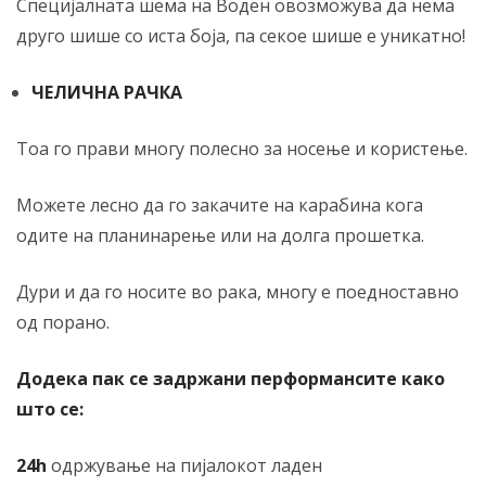
Специјалната шема на Воден овозможува да нема
друго шише со иста боја, па секое шише е уникатно!
ЧЕЛИЧНА РАЧКА
Тоа го прави многу полесно за носење и користење.
Можете лесно да го закачите на карабина кога
одите на планинарење или на долга прошетка.
Дури и да го носите во рака, многу е поедноставно
од порано.
Додека пак се задржани перформансите како
што се:
24h
одржување на пијалокот ладен