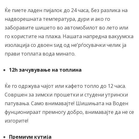
Ќе пиете ладен пијалок до 24 часа, без разлика на
надворешната температура, дури и ако го
заборавите шишето во автомобилот во лето или
го користите на плажа. Нашата напредна вакуумска
изолација со двоен ѕид од не’рѓосувачки челик ја
прави топлата вода минато.
12h зачувување на топлина
Ќе го одржува чајот или кафето топло до 12 часа.
Совршен за зимски прошетки и студени утрински
патувања. Само внимавајте! Шишињата на Воден
фунционираат премногу добро, внимавајте да не се
изгорите!
Премиум кутија