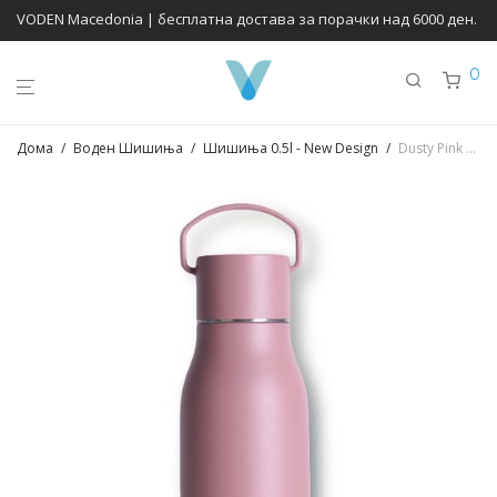
VODEN Macedonia | бесплатна достава за порачки над 6000 ден.
0
Дома
/
Воден Шишиња
/
Шишиња 0.5l - New Design
/
Dusty Pink 0.5l