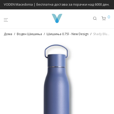
VODEN Macedonia | бесплатна достава за порачки над 6000 ден.
0
Дома
/
Воден Шишиња
/
Шишиња 0.75l - New Design
/
Shady Blue 075l