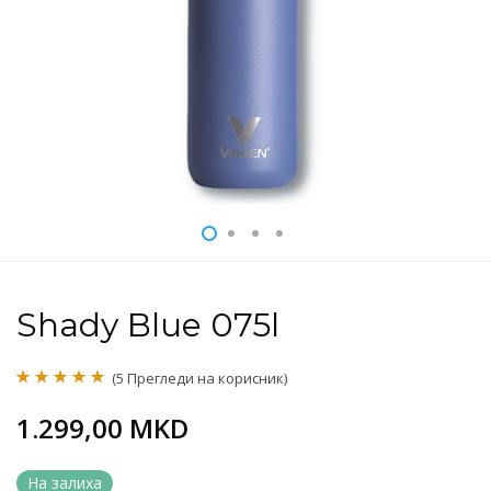
Shady Blue 075l
(
5
Прегледи на корисник)
Оценето
5
5.00
1.299,00
MKD
од 5 врз
основа на
На залиха
оценки на