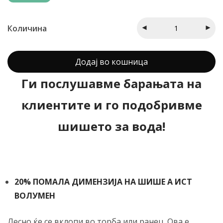
клиент
Количина
Додај во кошница
Ги послушавме барањата на
клиентите и го подобривме
шишето за вода!
20% ПОМАЛА ДИМЕНЗИЈА НА ШИШЕ А ИСТ
ВОЛУМЕН
Лесно ќе се вклопи во торба или ранец. Ова е