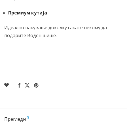
Премиум кутија
Идеално пакување доколку сакате некому да
подарите Воден шише.
5
Прегледи