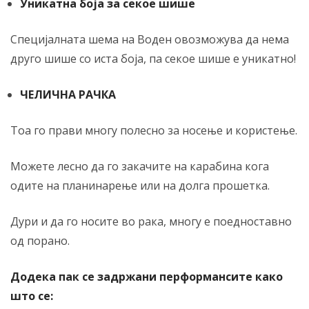
Уникатна боја за секое шише
Специјалната шема на Воден овозможува да нема
друго шише со иста боја, па секое шише е уникатно!
ЧЕЛИЧНА РАЧКА
Тоа го прави многу полесно за носење и користење.
Можете лесно да го закачите на карабина кога
одите на планинарење или на долга прошетка.
Дури и да го носите во рака, многу е поедноставно
од порано.
Додека пак се задржани перформансите како
што се: