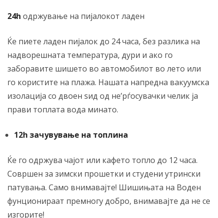
24h
одржување на пијалокот ладен
Ќе пиете ладен пијалок до 24 часа, без разлика на
надворешната температура, дури и ако го
заборавите шишето во автомобилот во лето или
го користите на плажа. Нашата напредна вакуумска
изолација со двоен ѕид од не’рѓосувачки челик ја
прави топлата вода минато.
12h зачувување на топлина
Ќе го одржува чајот или кафето топло до 12 часа.
Совршен за зимски прошетки и студени утрински
патувања. Само внимавајте! Шишињата на Воден
фунционираат премногу добро, внимавајте да не се
изгорите!