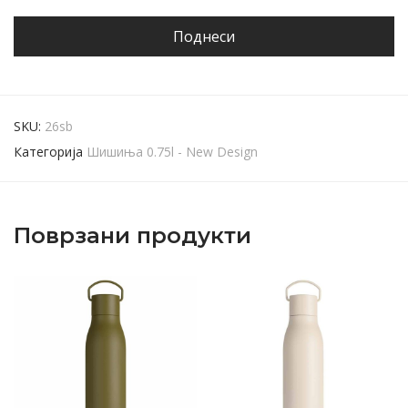
SKU:
26sb
Категорија
Шишиња 0.75l - New Design
Поврзани продукти