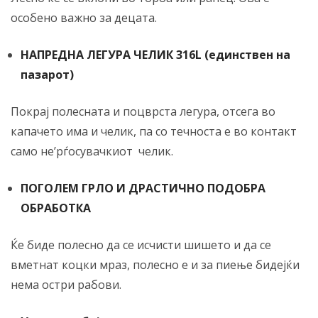
особено важно за децата.
НАПРЕДНА ЛЕГУРА ЧЕЛИК 316L (единствен на
пазарот)
Покрај полесната и поцврста легура, отсега во
капачето има и челик, па со течноста е во контакт
само не’рѓосувачкиот челик.
ПОГОЛЕМ ГРЛО И ДРАСТИЧНО ПОДОБРА
ОБРАБОТКА
Ќе биде полесно да се исчисти шишето и да се
вметнат коцки мраз, полесно е и за пиење бидејќи
нема остри рабови.