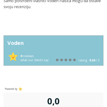
Samo potvrđeni vlasnici Voden Flašica mogu da ostave
svoju recenziju.
Voden
0
reviews
what our clients say
rating
0.00
/ 5
Powered by
0,0