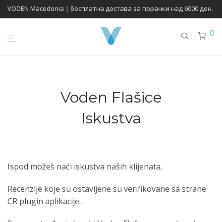
VODEN Macedonia | бесплатна достава за порачки над 6000 ден.
0
Voden Flašice
Iskustva
Ispod možeš naći iskustva naših klijenata.
Recenzije koje su ostavljene su verifikovane sa strane
CR plugin aplikacije…