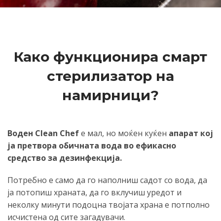
Како функционира смарт
стерилизатор на
намирници?
Воден Clean Chef
е мал, но моќен куќен
апарат кој
ја претвора обичната вода во ефикасно
средство за дезинфекција.
Потребно е само да го наполниш садот со вода, да
ја потопиш храната, да го вклучиш уредот и
неколку минути подоцна твојата храна е потполно
исчистена од сите загадувачи.