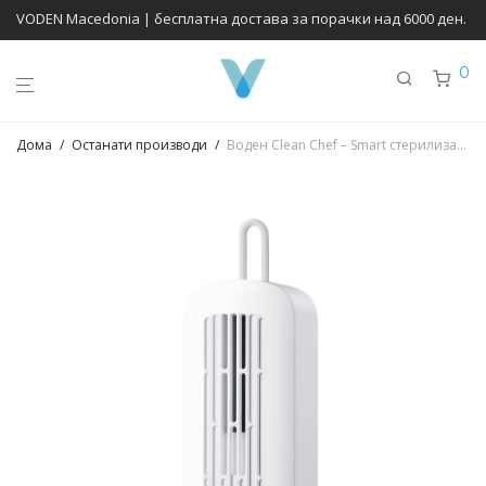
VODEN Macedonia | бесплатна достава за порачки над 6000 ден.
0
Дома
/
Останати производи
/
Воден Clean Chef – Smart стерилизатор на намирници