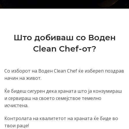
Што добиваш со Воден
Clean Chef-от?
Со изборот на Воден Clean Chef ќе избереп поздрав
начин на живот.
Ќе бидеш сигурен дека храната што ја конзумираш
и сервираш на своето семејствое темелно
исчистена.
Контролата на квалитетот на храната ќе биде во
твои раце!