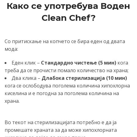
Како се употребува Воден
Clean Chef?
Со притискање на копчето се бира еден од двата
мода:
Еден клик –
Стандардно чистење
(5 мин)
кога
треба да се прочисти помало количество на храна;
Два клика –
Длабока стерилизација
(10 мин)
кога се ослободува поголема количина хипохлорна
киселина и е погодна за поголема количина на
храна.
Во текот на стерилизацијата потребно е да ја
промешате храната за да може хипохлорната