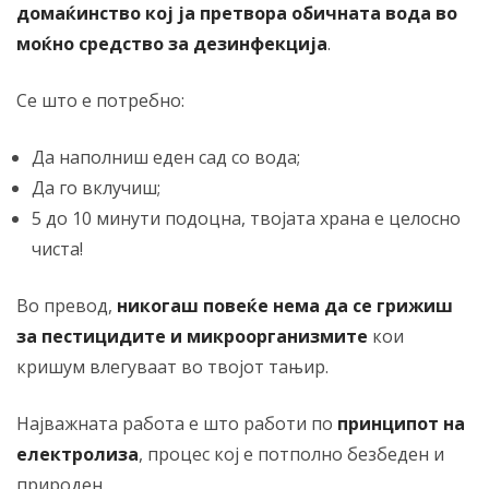
домаќинство кој ја претвора обичната вода во
моќно средство за дезинфекција
.
Се што е потребно:
Да наполниш еден сад со вода;
Да го вклучиш;
5 до 10 минути подоцна, твојата храна е целосно
чиста!
Во превод,
никогаш повеќе нема да се грижиш
за пестицидите и микроорганизмите
кои
кришум влегуваат во твојот тањир.
Најважната работа е што работи по
принципот на
електролиза
, процес кој е потполно безбеден и
природен.