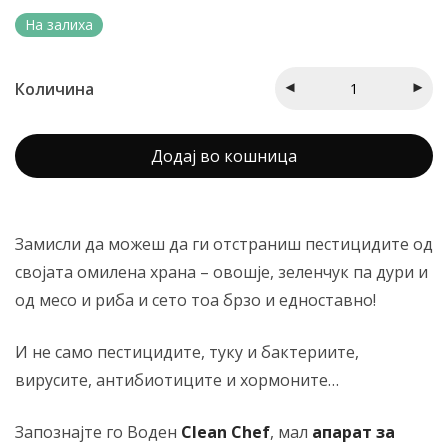
На залиха
Количина
Додај во кошница
Замисли да можеш да ги отстраниш пестицидите од
својата омилена храна – овошје, зеленчук па дури и
од месо и риба и сето тоа брзо и едноставно!
И не само пестицидите, туку и бактериите,
вирусите, антибиотиците и хормоните…
Запознајте го Воден
Clean Chef
, мал
апарат за