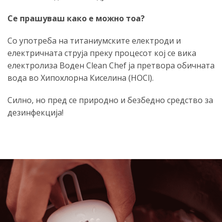
Се прашуваш како е можно тоа?
Со употреба на титаниумските електроди и
електричната струја преку процесот кој се вика
електролиза Воден Clean Chef ја претвора обичната
вода во Хипохлорна Киселина (HOCl).
Силно, но пред се природно и безбедно средство за
дезинфекција!