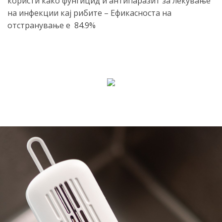
користи како фунгицид и антипаразит за лекување
на инфекции кај рибите – Ефикасноста на
отстранување е 84.9%