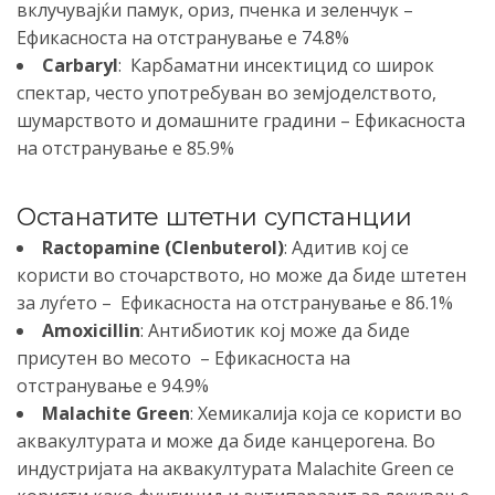
вклучувајќи памук, ориз, пченка и зеленчук –
Ефикасноста на отстранување е 74.8%
Carbaryl
: Карбаматни инсектицид со широк
спектар, често употребуван во земјоделството,
шумарството и домашните градини – Ефикасноста
на отстранување е 85.9%
Останатите штетни супстанции
Ractopamine (Clenbuterol)
: Адитив кој се
користи во сточарството, но може да биде штетен
за луѓето – Ефикасноста на отстранување е 86.1%
Amoxicillin
: Антибиотик кој може да биде
присутен во месото – Ефикасноста на
отстранување е 94.9%
Malachite Green
: Хемикалија која се користи во
аквакултурата и може да биде канцерогена. Во
индустријата на аквакултурата Malachite Green се