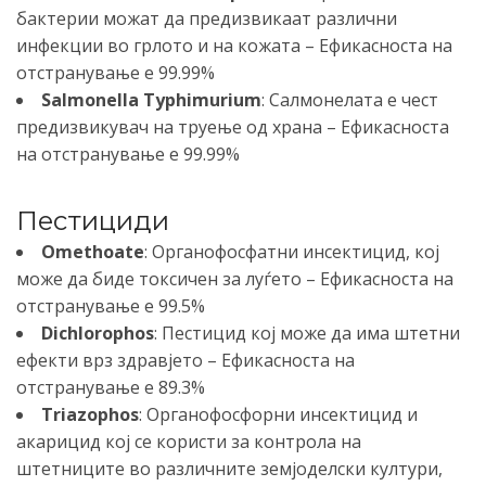
бактерии можат да предизвикаат различни
инфекции во грлото и на кожата – Ефикасноста на
отстранување е 99.99%
Salmonella Typhimurium
: Салмонелата е чест
предизвикувач на труење од храна – Ефикасноста
на отстранување е 99.99%
Пестициди
Omethoate
: Органофосфатни инсектицид, кој
може да биде токсичен за луѓето – Ефикасноста на
отстранување е 99.5%
Dichlorophos
: Пестицид кој може да има штетни
ефекти врз здравјето – Ефикасноста на
отстранување е 89.3%
Triazophos
: Органофосфорни инсектицид и
акарицид кој се користи за контрола на
штетниците во различните земјоделски култури,