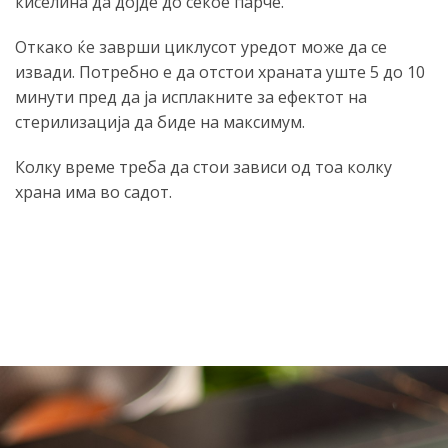
киселина да дојде до секое парче.
Откако ќе заврши циклусот уредот може да се
извади. Потребно е да отстои храната уште 5 до 10
минути пред да ја исплакните за ефектот на
стерилизација да биде на максимум.
Колку време треба да стои зависи од тоа колку
храна има во садот.