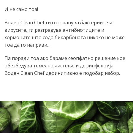
И не само тоа!
Воден Clean Chef ги отстранува бактериите и
вирусите, ги разградува антибиотиците и
хормоните што сода бикарбоната никако не може
тоа да го направи…
Па поради тоа ако бараме сеопфатно решение кое
обезбедува темелно чистење и дефинфекција
Воден Clean Chef дефинитивно е подобар избор.