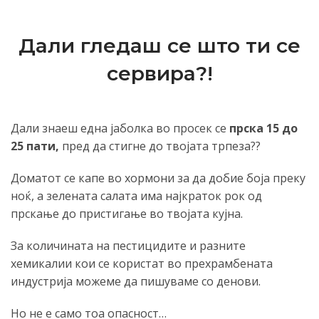
Дали гледаш се што ти се
сервира?!
Дали знаеш една јаболка во просек се
прска 15 до
25 пати,
пред да стигне до твојата трпеза?
?
Доматот се капе во хормони за да добие боја преку
ноќ, а зелената салата има најкраток рок од
прскање до пристигање во твојата кујна.
За количината на пестицидите и разните
хемикалии кои се користат во прехрамбената
индустрија можеме да пишуваме со денови.
Но не е само тоа опасност…