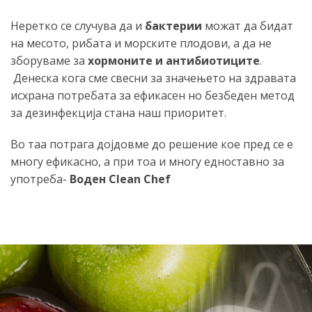
Неретко се случува да и
бактерии
можат да бидат
на месото, рибата и морските плодови, а да не
зборуваме за
хормоните и антибиотиците
.
Денеска кога сме свесни за значењето на здравата
исхрана потребата за ефикасен но безбеден метод
за дезинфекција стана наш приоритет.
Во таа потрага дојдовме до решение кое пред се е
многу ефикасно, а при тоа и многу едноставно за
употреба-
Воден Clean Chef