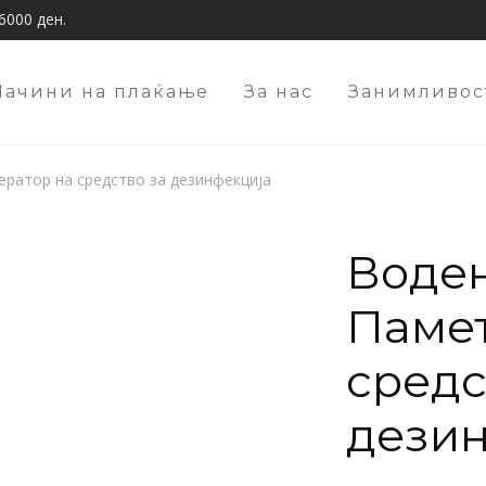
6000 ден.
Начини на плаќање
За нас
Занимливос
ератор на средство за дезинфекција
Воден
Памет
средс
дези