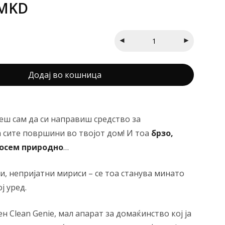
MKD
Додај во кошница
еш сам да си направиш средство за
 сите површини во твојот дом! И тоа
брзо,
сосем природно
…
и, непријатни мириси – се тоа станува минато
ј уред.
ен Clean Genie, мал апарат за домаќинство кој ја