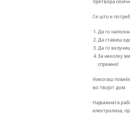
претвора обичн
Се што е потреб
Да го наполни
Да ставиш едн
Да го вклучиш
За неколку ми
спремно!
Никогаш повеќе 
во твојот дом.
Најважната раб
електролиза, пр