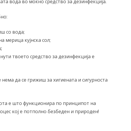
ата вода во моќно средство за дезинфекција.
но:
ш со вода;
а мерица кујнска сол;
;
нути твоето средство за дезинфекција е
нема да се грижиш за хигиената и сигурноста
ота е што функционира по принципот на
оцес кој е потполно безбеден и природен!