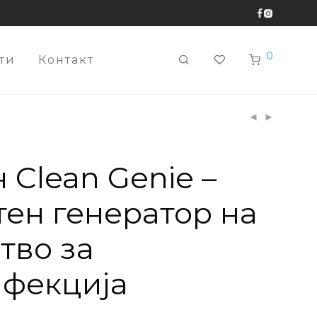
0
ти
Контакт
 Clean Genie –
ен генератор на
тво за
нфекција