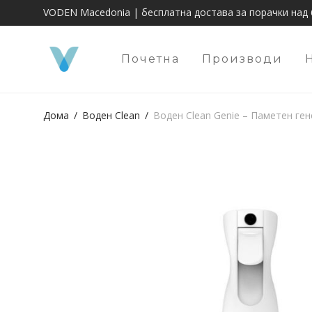
VODEN Macedonia | бесплатна достава за порачки над 
Почетна
Производи
Дома
/
Воден Clean
/
Воден Clean Genie – Паметен ген