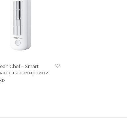
ean Chef – Smart
затор на намирници
KD