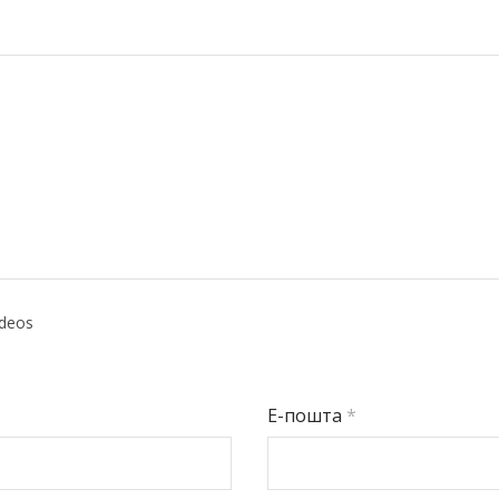
ideos
Е-пошта
*